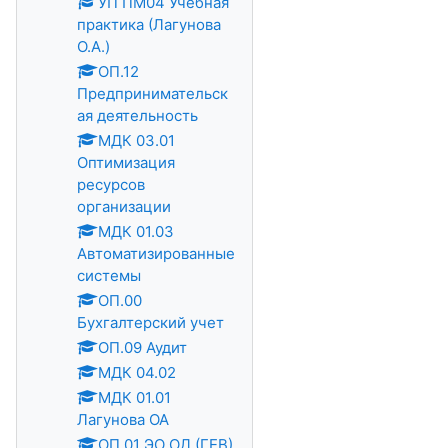
УП ПМ04 Учебная
практика (Лагунова
О.А.)
ОП.12
Предпринимательск
ая деятельность
МДК 03.01
Оптимизация
ресурсов
организации
МДК 01.03
Автоматизированные
системы
ОП.00
Бухгалтерский учет
ОП.09 Аудит
МДК 04.02
МДК 01.01
Лагунова ОА
ОП.01 ЭО ОД (ГЕВ)