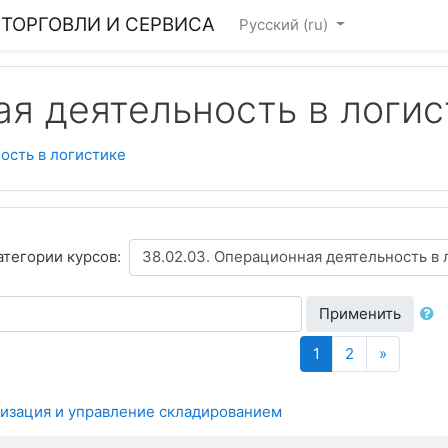
ТОРГОВЛИ И СЕРВИСА
Русский ‎(ru)‎
ая деятельность в логис
ость в логистике
атегории курсов:
Применить
(текущая)
Далее
1
2
»
низация и управление складированием