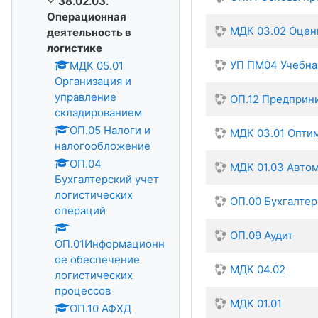
38.02.03.
Операционная
МДК 03.02 Оцен
деятельность в
логистике
УП ПМ04 Учебная
МДК 05.01
Организация и
управление
ОП.12 Предприни
складированием
ОП.05 Налоги и
МДК 03.01 Опти
налогообложение
ОП.04
МДК 01.03 Авто
Бухгалтерский учет
логистических
ОП.00 Бухгалтер
операций
ОП.09 Аудит
ОП.01Информационн
ое обеспечение
МДК 04.02
логистических
процессов
МДК 01.01
ОП.10 АФХД