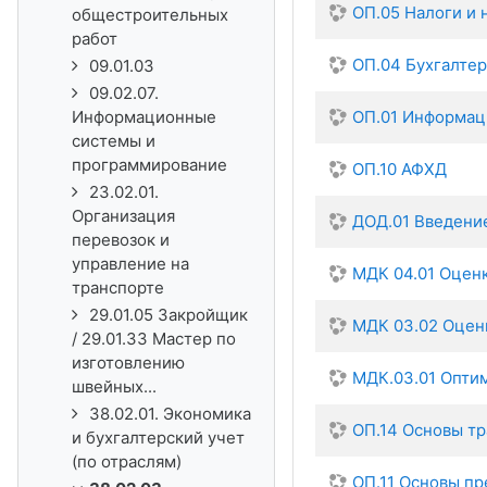
ОП.05 Налоги и
общестроительных
работ
ОП.04 Бухгалтер
09.01.03
09.02.07.
Информационные
ОП.01 Информац
системы и
программирование
ОП.10 АФХД
23.02.01.
Организация
ДОД.01 Введение
перевозок и
управление на
МДК 04.01 Оцен
транспорте
29.01.05 Закройщик
МДК 03.02 Оцен
/ 29.01.33 Мастер по
изготовлению
МДК.03.01 Опти
швейных...
38.02.01. Экономика
ОП.14 Основы т
и бухгалтерский учет
(по отраслям)
ОП.11 Основы п