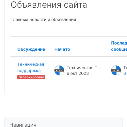
Объявления сайта
Главные новости и объявления
Послед
Обсуждение
Начато
сообщ
Статус
Список обсуждений. Показано 1 
Техническая
Техническая Поддержка
поддержка
6 окт 2023
6
Заблокировано
Пропустить Навигация
Навигация