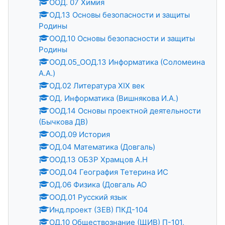
ООД. 07 Химия
ОД.13 Основы безопасности и защиты
Родины
ООД.10 Основы безопасности и защиты
Родины
ООД.05_ООД.13 Информатика (Соломеина
А.А.)
ОД.02 Литература XIX век
ОД. Информатика (Вишнякова И.А.)
ООД.14 Основы проектной деятельности
(Бычкова ДВ)
ООД.09 История
ОД.04 Математика (Довгаль)
ООД.13 ОБЗР Храмцов А.Н
ООД.04 География Тетерина ИС
ОД.06 Физика (Довгаль АО
ООД.01 Русский язык
Инд.проект (ЗЕВ) ПКД-104
ОД.10 Обществознание (ЩИВ) П-101,